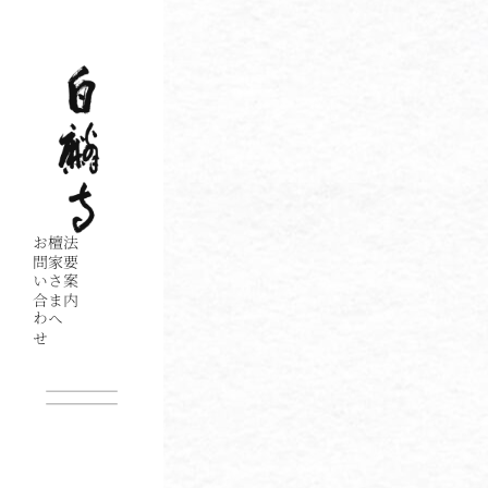
内
容
を
ス
キ
ッ
プ
お問い合わせ
檀家さまへ
法要案内