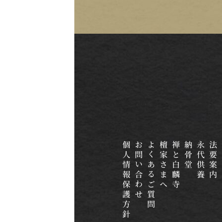
個人情報保護方針
お問い合わせ
よくあるご質問
檀家さまへ
禅と白麟寺
納骨堂
永代供養
法要案内
ご