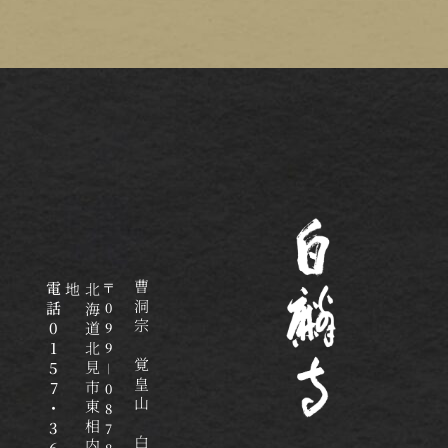
電
〒
曹洞宗 覚皇山 白麟寺
地
北
海
道
北
見
市
東
相
内
町
一
八
九
番
話
0
0
9
1
9
5
｜
7
0
・
8
3
7
6